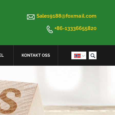

Sales9188@foxmail.com

+86-13336655820

EL
KONTAKT OSS
