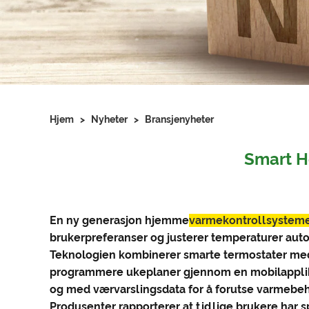
Hjem
>
Nyheter
>
Bransjenyheter
Smart H
En ny generasjon hjemme
varmekontrollsystem
brukerpreferanser og justerer temperaturer autom
Teknologien kombinerer smarte termostater med 
programmere ukeplaner gjennom en mobilapplikasj
og med værvarslingsdata for å forutse varmebe
Produsenter rapporterer at tidlige brukere ha