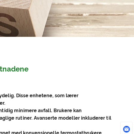
stnadene
ydelig. Disse enhetene, som lærer
er.
tidig minimere avfall. Brukere kan
lige rutiner. Avanserte modeller inkluderer til
ignet med konvensjonelle termostatbrukere.