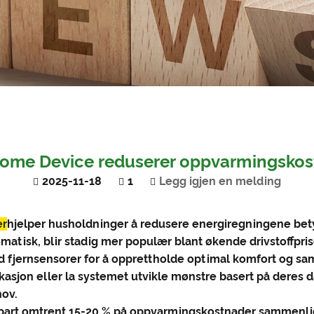
ome Device reduserer oppvarmingsko
2025-11-18
1
Legg igjen en melding
er
hjelper husholdninger å redusere energiregningene bet
atisk, blir stadig mer populær blant økende drivstoffpris
fjernsensorer for å opprettholde optimal komfort og sam
on eller la systemet utvikle mønstre basert på deres dag
hov.
r spart omtrent 15-20 % på oppvarmingskostnader sammenl