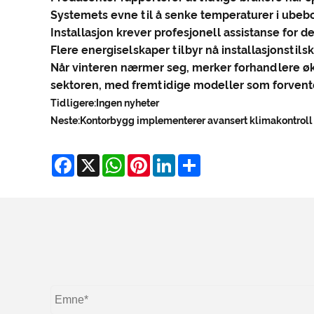
Systemets evne til å senke temperaturer i ubebo
Installasjon krever profesjonell assistanse for
Flere energiselskaper tilbyr nå installasjonstils
Når vinteren nærmer seg, merker forhandlere økt
sektoren, med fremtidige modeller som forvent
Tidligere:
Ingen nyheter
Neste:
Kontorbygg implementerer avansert klimakontroll
Facebook
X
WhatsApp
Pinterest
LinkedIn
Share