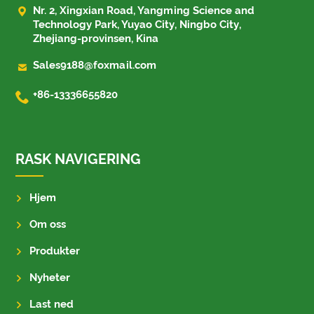

Nr. 2, Xingxian Road, Yangming Science and
Technology Park, Yuyao City, Ningbo City,
Zhejiang-provinsen, Kina

Sales9188@foxmail.com

+86-13336655820
RASK NAVIGERING
Hjem
Om oss
Produkter
Nyheter
Last ned