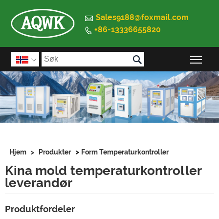

Sales9188@foxmail.com
+86-13336655820


Vek

>
Hjem
>
Produkter
Form Temperaturkontroller
Kina mold temperaturkontroller
leverandør
Produktfordeler