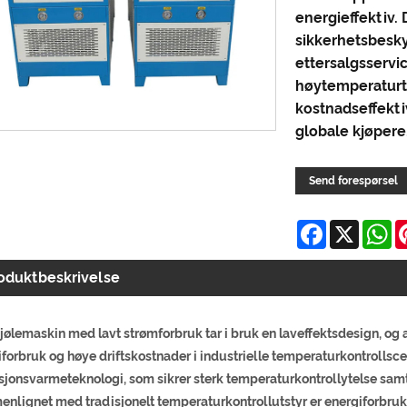
energieffektiv.
sikkerhetsbesky
ettersalgsservic
høytemperaturte
kostnadseffekti
globale kjøpere
Send forespørsel
Facebook
X
W
oduktbeskrivelse
r
jølemaskin med lavt strømforbruk tar i bruk en laveffektsdesign, og
forbruk og høye driftskostnader i industrielle temperaturkontrollsce
sjonsvarmeteknologi, som sikrer sterk temperaturkontrollytelse sam
nlignet med tradisjonelt temperaturkontrollutstyr er energiforbruke