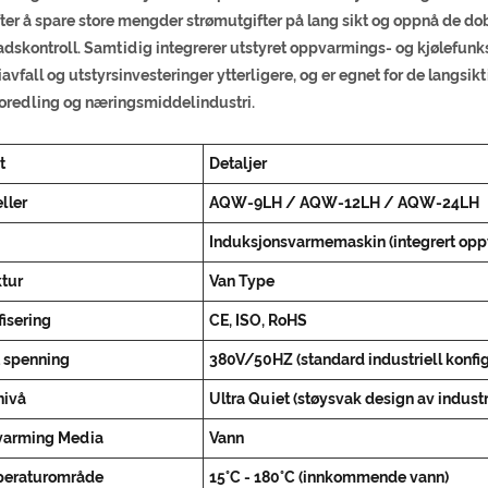
ter å spare store mengder strømutgifter på lang sikt og oppnå de do
dskontroll. Samtidig integrerer utstyret oppvarmings- og kjølefunksj
avfall og utstyrsinvesteringer ytterligere, og er egnet for de langsi
foredling og næringsmiddelindustri.
t
Detaljer
ller
AQW-9LH / AQW-12LH / AQW-24LH
Induksjonsvarmemaskin (integrert opp
ktur
Van Type
fisering
CE, ISO, RoHS
t spenning
380V/50HZ (standard industriell konfi
nivå
Ultra Quiet (støysvak design av industr
arming Media
Vann
eraturområde
15°C - 180°C (innkommende vann)