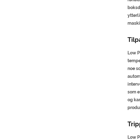
boksde
ytterl
maskin
Tilp
Low Po
temper
noe s
automa
inter
som e
og kan
produ
Trip
Low P