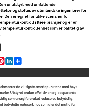
 Den er utstyrt med omfattende
ttelse og støttes av utenlandske ingeniører for
e. Den er egnet for ulike scenarier for
mperaturkontroll i flere bransjer og er en
v temperaturkontrollenhet som er pålitelig av
.
hatsApp
Pinterest
LinkedIn
Share
 adresserer de viktigste smertepunktene med høyt
narier. Utstyret bruker effektiv energibesparende
tidig som energiforbruket reduseres betydelig.
t betydelig redusert, noe som gjør det mulig for