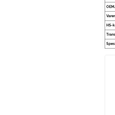
OEM
Vare
HS-k
Tran
Spesi