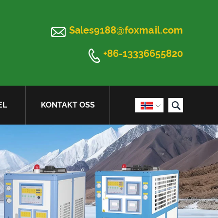

Sales9188@foxmail.com

+86-13336655820

EL
KONTAKT OSS
