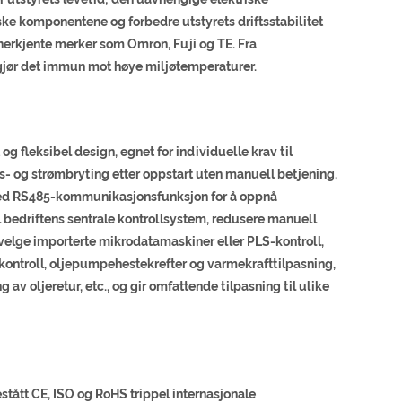
iske komponentene og forbedre utstyrets driftsstabilitet
anerkjente merker som Omron, Fuji og TE. Fra
g gjør det immun mot høye miljøtemperaturer.
 fleksibel design, egnet for individuelle krav til
os- og strømbryting etter oppstart uten manuell betjening,
 med RS485-kommunikasjonsfunksjon for å oppnå
l bedriftens sentrale kontrollsystem, redusere manuell
velge importerte mikrodatamaskiner eller PLS-kontroll,
kontroll, oljepumpehestekrefter og varmekrafttilpasning,
 av oljeretur, etc., og gir omfattende tilpasning til ulike
tått CE, ISO og RoHS trippel internasjonale