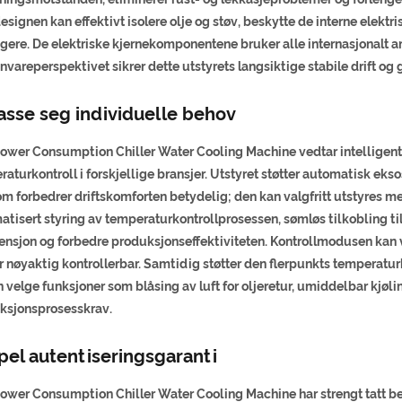
signen kan effektivt isolere olje og støv, beskytte de interne elektr
igere. De elektriske kjernekomponentene bruker alle internasjonalt 
vareperspektivet sikrer dette utstyrets langsiktige stabile drift o
asse seg individuelle behov
wer Consumption Chiller Water Cooling Machine vedtar intelligent og
aturkontroll i forskjellige bransjer. Utstyret støtter automatisk eks
om forbedrer driftskomforten betydelig; den kan valgfritt utstyres
tisert styring av temperaturkontrollprosessen, sømløs tilkobling ti
vensjon og forbedre produksjonseffektiviteten. Kontrollmodusen kan 
r nøyaktig kontrollerbar. Samtidig støtter den flerpunkts temperatur
 velge funksjoner som blåsing av luft for oljeretur, umiddelbar kjøling
ksjonsprosesskrav.
pel autentiseringsgaranti
ower Consumption Chiller Water Cooling Machine har strengt tatt bes