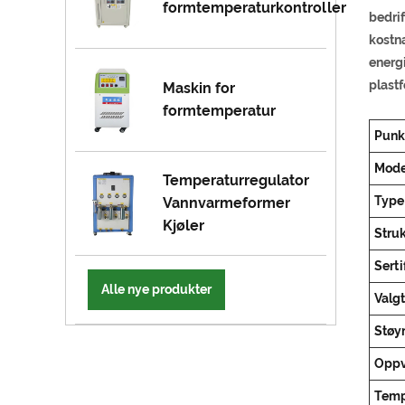
formtemperaturkontroller
bedrif
kostna
energi
plast
Maskin for
formtemperatur
Punk
Mode
Temperaturregulator
Type
Vannvarmeformer
Kjøler
Stru
Serti
Alle nye produkter
Valg
Støy
Oppv
Temp