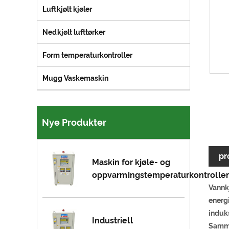
Luftkjølt kjøler
Nedkjølt lufttørker
Form temperaturkontroller
Mugg Vaskemaskin
Nye Produkter
pr
Maskin for kjøle- og
oppvarmingstemperaturkontrolle
Vannk
energi
induk
Industriell
Samme