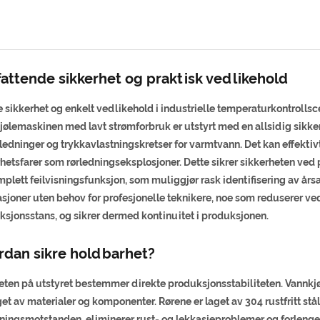
attende sikkerhet og praktisk vedlikehold
e sikkerhet og enkelt vedlikehold i industrielle temperaturkontrollsc
jølemaskinen med lavt strømforbruk er utstyrt med en allsidig sikk
rledninger og trykkavlastningskretser for varmtvann. Det kan effekti
hetsfarer som rørledningseksplosjoner. Dette sikrer sikkerheten ved 
plett feilvisningsfunksjon, som muliggjør rask identifisering av årsak
asjoner uten behov for profesjonelle teknikere, noe som reduserer 
ksjonsstans, og sikrer dermed kontinuitet i produksjonen.
rdan sikre holdbarhet?
teten på utstyret bestemmer direkte produksjonsstabiliteten. Vannkj
et av materialer og komponenter. Rørene er laget av 304 rustfritt stål 
dningsmotstanden, eliminerer rust- og lekkasjeproblemer og forlenger