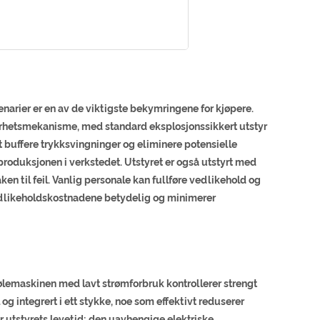
enarier er en av de viktigste bekymringene for kjøpere.
erhetsmekanisme, med standard eksplosjonssikkert utstyr
vt buffere trykksvingninger og eliminere potensielle
produksjonen i verkstedet. Utstyret er også utstyrt med
en til feil. Vanlig personale kan fullføre vedlikehold og
vedlikeholdskostnadene betydelig og minimerer
ølemaskinen med lavt strømforbruk kontrollerer strengt
og integrert i ett stykke, noe som effektivt reduserer
 utstyrets levetid; den uavhengige elektriske