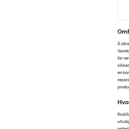
Omf
Å sikr
Vannk
for rø
sikker
en kom
repar
produ
Hvo
Kvali
utvalg
rørle