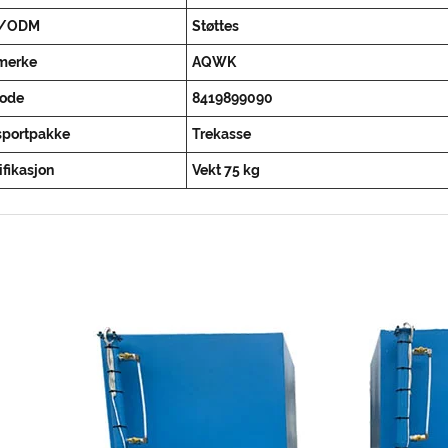
/ODM
Støttes
merke
AQWK
ode
8419899090
sportpakke
Trekasse
fikasjon
Vekt 75 kg