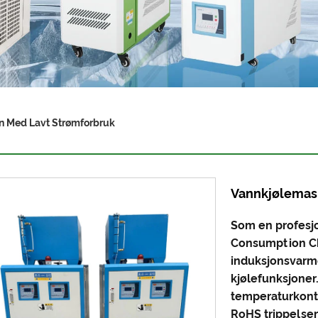
n Med Lavt Strømforbruk
Vannkjølemask
Som en profesj
Consumption Ch
induksjonsvarm
kjølefunksjoner
temperaturkontr
RoHS trippelser